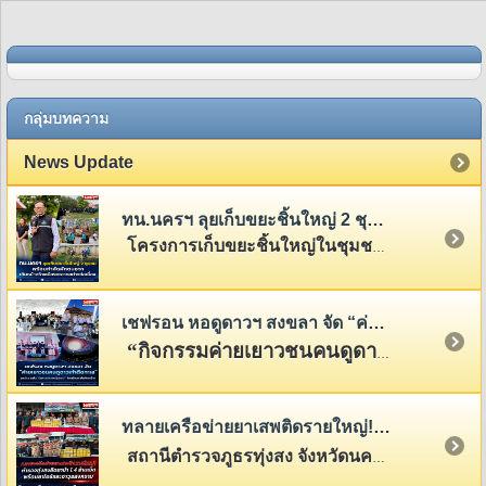
กลุ่มบทความ
News Update
ทน.นครฯ ลุยเก็บขยะชิ้นใหญ่ 2 ชุมชน พร้อมกำจัดผักตบชวา เดินหน้าสร้างเมืองสะอาดอย่างต่อเนื่อง
โครงการเก็บขยะชิ้นใหญ่ในชุมชนเพชรจริกและชุมชนพระเวียง
เชฟรอน หอดูดาวฯ สงขลา จัด “ค่ายเยาวชนคนดูดาวเท้าติดทะเล” จุดประกายฝัน “นักดาราศาสตร์รุ่นเยาว์” ขับเคลื่อนสะเต็มศึกษาไทย
“กิจกรรมค่ายเยาวชนคนดูดาวเท้าติดทะเล ปีที่
ทลายเครือข่ายยาเสพติดรายใหญ่! ตำรวจทุ่งสงยึดยาบ้า 1.4 ล้านเม็ด พร้อมยาไอซ์และอาวุธสงคราม
สถานีตำรวจภูธรทุ่งสง จังหวัดนครศรีธรรมราช