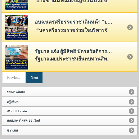
ประชาสัมพันธ์เชิญชวนประชาชนผู้มีหน้าที่เสียภาษีที่ดินและสิ่งปลูกสร้าง รวมทั้งภาษีป้าย ให้ดำเนินการชำระภาษีภายในระยะเวลาที่กฎหมายกำหนด
อบจ.นครศรีธรรมราช เดินหน้า “ปลุกพลัง เปลี่ยนนคร” จัดการขยะในแหล่งน้ำ สร้างชุมชนสะอาดอย่างยั่งยืน
“นครศรีธรรมราชร่วมใจบริหารจัดการขยะอย่างยั่งยืน (ปลุกพลัง เปลี่ยนนคร)”
รัฐบาล แจ้ง ผู้มีสิทธิ บัตรสวัสดิการแห่งรัฐ อีก 5.2 ล้านคน เร่งยื่นทบทวนภายใน 31 ส.ค.นี้
รัฐบาลเผยประชาชนยื่นทบทวนสิทธิบัตรสวัสดิการแห่งรัฐแล้วกว่า 4 ล้านคน เร่งผู้มีสิทธิอีก 5.2 ล้านคน ดำเนินการภายใน 31 ส.ค.นี้
Previous
Next
รายงานพิเศษ
สกู๊ปพิเศษ
World Update
นสพ.นครโพสต์ ออนไลน์
ข่าวเด่น