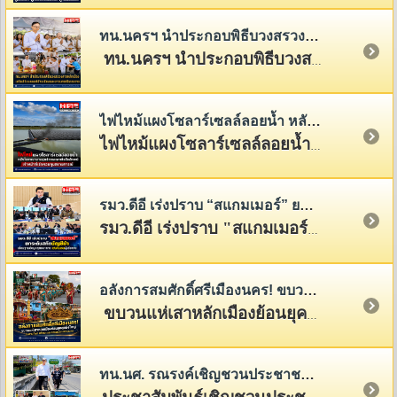
ทน.นครฯ นำประกอบพิธีบวงสรวงศาลหลักเมือง แสดงพลังแห่งความศรัทธาที่มีต่อศาลหลักเมือง สิ่งศักดิ์สิทธิ์คู่บ้านคู่เมืองของชาวนครฯ
ทน.นครฯ นำประกอบพิธีบวงสรวงศาลหลักเมือง เสริมสิริมงคลแก่บ้านเมืองและชาวนครศรีธรรมราช
ไฟไหม้แผงโซลาร์เซลล์ลอยน้ำ หลังโรงพยาบาลศูนย์การแพทย์วลัยลักษณ์ เจ้าหน้าที่เร่งควบคุมสถานการณ์
ไฟไหม้แผงโซลาร์เซลล์ลอยน้ำ หลัง รพ.ศูนย์การแพทย์วลัยลักษณ์ เจ้าหน้าที่เร่งควบคุมสถานการณ์
รมว.ดีอี เร่งปราบ “สแกมเมอร์” ยกระดับสกัดบัญชีม้า เร่งคืนเงินผู้เสียหาย
รมว.ดีอี เร่งปราบ "สแกมเมอร์" ยกระดับสกัดบัญชีม้า เร่งคืนเงินให้ผู้เสียหายและสร้างภูมิคุ้มกันให้ประชาชนจากภัยออนไลน์
อลังการสมศักดิ์ศรีเมืองนคร! ขบวนแห่เสาหลักเมืองย้อนยุคสุดยิ่งใหญ่ สืบสานศิลป์ ศรัทธา และอารยธรรมเมืองนคร
ขบวนแห่เสาหลักเมืองย้อนยุคอย่างยิ่งใหญ่ จาก
ทน.นศ. รณรงค์เชิญชวนประชาชนชำระภาษีที่ดินและสิ่งปลูกสร้าง พร้อมภาษีป้าย ประจำปี 2569