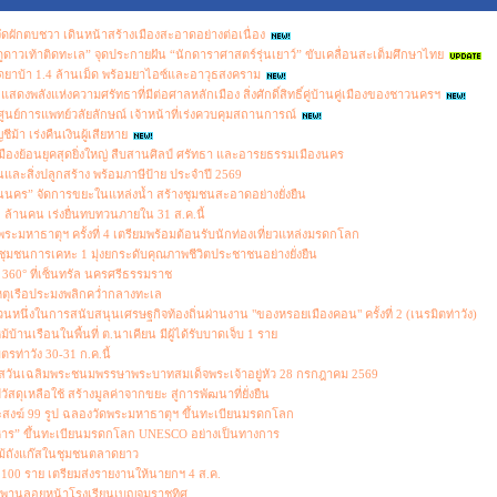
ดผักตบชวา เดินหน้าสร้างเมืองสะอาดอย่างต่อเนื่อง
าวเท้าติดทะเล” จุดประกายฝัน “นักดาราศาสตร์รุ่นเยาว์” ขับเคลื่อนสะเต็มศึกษาไทย
ึดยาบ้า 1.4 ล้านเม็ด พร้อมยาไอซ์และอาวุธสงคราม
พลังแห่งความศรัทธาที่มีต่อศาลหลักเมือง สิ่งศักดิ์สิทธิ์คู่บ้านคู่เมืองของชาวนครฯ
นย์การแพทย์วลัยลักษณ์ เจ้าหน้าที่เร่งควบคุมสถานการณ์
ม้า เร่งคืนเงินผู้เสียหาย
มืองย้อนยุคสุดยิ่งใหญ่ สืบสานศิลป์ ศรัทธา และอารยธรรมเมืองนคร
ละสิ่งปลูกสร้าง พร้อมภาษีป้าย ประจำปี 2569
นนคร” จัดการขยะในแหล่งน้ำ สร้างชุมชนสะอาดอย่างยั่งยืน
5.2 ล้านคน เร่งยื่นทบทวนภายใน 31 ส.ค.นี้
ระมหาธาตุฯ ครั้งที่ 4 เตรียมพร้อมต้อนรับนักท่องเที่ยวแหล่งมรดกโลก
ชนการเคหะ 1 มุ่งยกระดับคุณภาพชีวิตประชาชนอย่างยั่งยืน
 360° ที่เซ็นทรัล นครศรีธรรมราช
เหตุเรือประมงพลิกคว่ำกลางทะเล
ึ่งในการสนับสนุนเศรษฐกิจท้องถิ่นผ่านงาน "ของหรอยเมืองคอน" ครั้งที่ 2 (เนรมิตท่าวัง)
้านเรือนในพื้นที่ ต.นาเคียน มีผู้ได้รับบาดเจ็บ 1 ราย
รท่าวัง 30-31 ก.ค.นี้
กาสวันเฉลิมพระชนมพรรษาพระบาทสมเด็จพระเจ้าอยู่หัว 28 กรกฎาคม 2569
ุเหลือใช้ สร้างมูลค่าจากขยะ สู่การพัฒนาที่ยั่งยืน
สงฆ์ 99 รูป ฉลองวัดพระมหาธาตุฯ ขึ้นทะเบียนมรดกโลก
ิหาร” ขึ้นทะเบียนมรดกโลก UNESCO อย่างเป็นทางการ
ม้ถังแก๊สในชุมชนตลาดยาว
่า 100 ราย เตรียมส่งรายงานให้นายกฯ 4 ส.ค.
ะพานลอยหน้าโรงเรียนเบญจมราชูทิศ