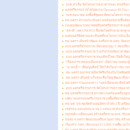
อบต.ท่าเรือ จัดโครงการธนาคารขยะ ส่งเสริมก
นครศรีธรรมราชโชว์ผลงาน Operation 90 Days ทล
รมช.คมนาคม ลงพื้นที่ชุมพร ติดตามโครงการขุดล
ทน.นครฯ ตรวจประเมินความพร้อมขยายชั้นมัธย
กองทุนพัฒนาบทบาทสตรีนครศรีธรรมราช อนุมัต
“สุชาติ” เผย UNESCO ชื่นชมไทยรักษามาตรฐานม
องคมนตรีติดตามและขับเคลื่อนโครงการอันเนื่อ
ทน.นครฯ เดินหน้าพัฒนาเครือข่าย อสม. จัดอบ
อบจ.นครศรีธรรมราช เปิดแคมเปญ “1 ท่องเที่ยว 1
อบจ.นครศรีธรรมราช ร่วมกิจกรรมจิตอาสาพัฒ
อบจ.นครศรีธรรมราช หนุนศิลป์ไทย เปิดยิ่งใหญ่ 
“เรื่องเล่าชายขอบเมืองนคร” เปิดรายนามคณะผู
“นายกน้ำ” เยี่ยมบูธศิลป์ ให้กำลังใจเยาวชน ก่อ
ทน.นครฯ ออกหน่วยฉีดวัคซีนป้องกันโรคพิษสุนัขบ้า
ทน.นครฯ เดินหน้าเก็บขยะชิ้นใหญ่ พัฒนาสิ่งแว
ทน.นครฯ ร่วมแถลงข่าว “นครเมืองแห่ง ศิลป์ ศ
อบจ.นครศรีธรรมราช จัดโครงการเยาวชนอาสาป้
ทน.นครศรีธรรมราช ตรวจความพร้อมเครื่องสูบน้
เทศบาลนครนครศรีธรรมราช ลงพื้นที่ตรวจสอบ
ทน.นศ. ประชุมจัดทำแผนอัตรากำลัง 3 ปี เตร
เชฟรอน มอบงบประมาณ 5 แสนบาท ส่งเสริมการท่
ปลุกพลัง เปลี่ยนนคร สร้างเครือข่าย อถล. ขับเค
ขนส่ง จ.นครฯ จัดอบรมเครือข่ายเยาวชน สร้างแ
เริ่มแล้ว! กสถ. เพิกถอนกว่า 5,000 รายชื่อ ปมโกง
ทน.นครฯ จัดอบรมผู้ประกอบการหอพัก ยกระดับค