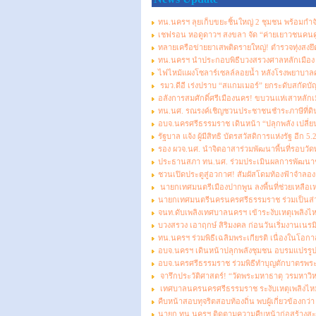
ทน.นครฯ ลุยเก็บขยะชิ้นใหญ่ 2 ชุมชน พร้อมกำจั
เชฟรอน หอดูดาวฯ สงขลา จัด “ค่ายเยาวชนคนดูด
ทลายเครือข่ายยาเสพติดรายใหญ่! ตำรวจทุ่งสงย
ทน.นครฯ นำประกอบพิธีบวงสรวงศาลหลักเมือง แสดง
ไฟไหม้แผงโซลาร์เซลล์ลอยน้ำ หลังโรงพยาบาลศู
รมว.ดีอี เร่งปราบ “สแกมเมอร์” ยกระดับสกัดบัญชี
อลังการสมศักดิ์ศรีเมืองนคร! ขบวนแห่เสาหลักเ
ทน.นศ. รณรงค์เชิญชวนประชาชนชำระภาษีที่ดินแ
อบจ.นครศรีธรรมราช เดินหน้า “ปลุกพลัง เปลี่ย
รัฐบาล แจ้ง ผู้มีสิทธิ บัตรสวัสดิการแห่งรัฐ อีก 
รอง ผวจ.นศ. นำจิตอาสาร่วมพัฒนาพื้นที่รอบวัดพ
ประธานสภา ทน.นศ. ร่วมประเมินผลการพัฒนาชุม
ชวนเปิดประตูสู่อวกาศ! สัมผัสโดมท้องฟ้าจำลอง
นายกเทศมนตรีเมืองปากพูน ลงพื้นที่ช่วยเหลือ
นายกเทศมนตรีนครนครศรีธรรมราช ร่วมเป็นส่วนหน
จนท.ดับเพลิงเทศบาลนครฯ เข้าระงับเหตุเพลิงไหม้บ
บวงสรวง เอาฤกษ์ สิริมงคล ก่อนวันเริ่มงานเนรมิต
ทน.นครฯ ร่วมพิธีเฉลิมพระเกียรติ เนื่องในโอ
อบจ.นครฯ เดินหน้าปลุกพลังชุมชน อบรมแปรรูปวัสด
อบจ.นครศรีธรรมราช ร่วมพิธีทำบุญตักบาตรพระ
จารึกประวัติศาสตร์! “วัดพระมหาธาตุ วรมหาว
เทศบาลนครนครศรีธรรมราช ระงับเหตุเพลิงไห
คืบหน้าสอบทุจริตสอบท้องถิ่น พบผู้เกี่ยวข้องกว
นายก ทน.นครฯ ติดตามความคืบหน้าก่อสร้างส