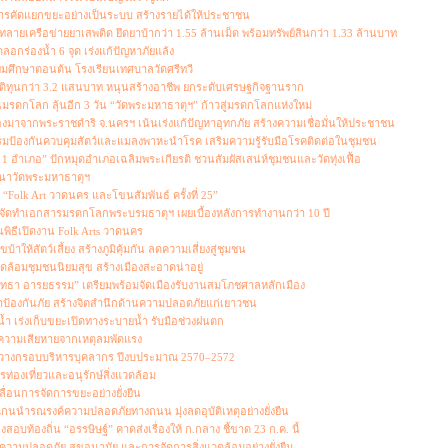
ารคัดแยกขยะอย่างเป็นระบบ สร้างรายได้ให้ประชาชน
ายเครือข่ายยาเสพติด ยึดยาบ้ากว่า 1.55 ล้านเม็ด พร้อมทรัพย์สินกว่า 1.33 ล้านบาท
อกร่องน้ำ 6 จุด เร่งแก้ปัญหาภัยแล้ง
มศึกษาตอนต้น โรงเรียนเทศบาลวัดศรีทวี
ิทุนกว่า 3.2 แสนบาท หนุนสร้างอาชีพ ยกระดับเศรษฐกิจฐานราก
รดกโลก ลุ้นอีก 3 วัน “วัดพระมหาธาตุฯ” ก้าวสู่มรดกโลกแห่งใหม่
งมาจากพระราชดำริ จ.นครฯ เน้นเร่งแก้ปัญหาอุทกภัย สร้างความเชื่อมั่นให้ประชาชน
รมป้องกันควบคุมสัตว์และแมลงพาหะนำโรค เสริมความรู้รับมือโรคติดต่อในชุมชน
 อำเภอ” ปักหมุดอำเภอเฉลิมพระเกียรติ ชวนสัมผัสเสน่ห์ชุมชนและวัดทุ่งเฟื้อ
นาวัดพระมหาธาตุฯ
“Folk Art วาดนคร และโขนสัมพันธ์ ครั้งที่ 25”
้จัดทำเอกสารมรดกโลกพระบรมธาตุฯ เผยเบื้องหลังการทำงานกว่า 10 ปี
นพิธีเปิดงาน Folk Arts วาดนคร
ให้สัตว์เลี้ยง สร้างภูมิคุ้มกัน ลดความเสี่ยงสู่ชุมชน
ดล้อมชุมชนนิยมสุข สร้างเมืองสะอาดน่าอยู่
รัทธา อารยธรรม” เตรียมพร้อมจัดเมืองรับงานสมโภชศาลหลักเมือง
องกันภัย สร้างจิตสำนึกด้านความปลอดภัยแก่เยาวชน
ำ เร่งเก็บขยะเปิดทางระบายน้ำ รับมือช่วงฝนตก
ความเสียหายจากเหตุลมพัดแรง
ียมวางกรอบบริหารบุคลากร ปีงบประมาณ 2570–2572
องเที่ยวและอนุรักษ์สิ่งแวดล้อม
ลื่อนการจัดการขยะอย่างยั่งยืน
กนนำรณรงค์ความปลอดภัยทางถนน มุ่งลดอุบัติเหตุอย่างยั่งยืน
สอบท้องถิ่น “อรรษิษฐ์” คาดส่งเรื่องให้ ก.กลาง ชี้ขาด 23 ก.ค. นี้
วามปลอดภัย สุขอนามัย และการจัดการสิ่งแวดล้อมอย่างยั่งยืน