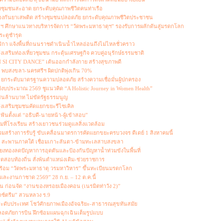
งชุมชนสะอาด ยกระดับคุณภาพชีวิตคนท่าเรือ
้องกันยาเสพติด สร้างชุมชนปลอดภัย ยกระดับคุณภาพชีวิตประชาชน
ฯ ศึกษาแนวทางบริหารจัดการ “วัดพระมหาธาตุฯ” รองรับการผลักดันสู่มรดกโลก
ระตูชำรุด
 แจ้งพื้นที่ถนนราชดำเนินน้ำไหลอ่อนถึงไม่ไหลชั่วคราว
ส่งเสริมท่องเที่ยวชุมชน กระตุ้นเศรษฐกิจ ควบคู่อนุรักษ์ธรรมชาติ
I CITY DANCE” เต้นออกกำลังกาย สร้างสุขภาพดี
พบสงขลา-นครศรีฯ ผิดปกติพุ่งเกิน 70%
น ยกระดับมาตรฐานความปลอดภัย สร้างความเชื่อมั่นผู้ปกครอง
บประมาณ 2569 ชูแนวคิด “A Holistic Journey in Women Health”
4 แสนล้านบาท ไม่ขัดรัฐธรรมนูญ
 ส่งเสริมชุมชนคัดแยกขยะรีไซเคิล
ันตั้งแต่ “อธิบดี-นายหน้า-ผู้เข้าสอบ”
มที่โรงเรียน สร้างเยาวชนร่วมดูแลสิ่งแวดล้อม
สร้างการรับรู้ ขับเคลื่อนมาตรการคัดแยกขยะครบวงจร ดีเดย์ 1 สิงหาคมนี้
 2 สะพานภาคใต้ เชื่อมเกาะลันตา-ข้ามทะเลสาบสงขลา
ยงทองลดปัญหาการอุดตันและป้องกันปัญหาน้ำท่วมขังในพื้นที่
ริตสอบท้องถิ่น สั่งพ้นตำแหน่งเดิม-ช่วยราชการ
พร้อม “วัดพระมหาธาตุ วรมหาวิหาร” ขึ้นทะเบียนมรดกโลก
บและงานกาชาด 2569” 28 ก.ย. – 12 ต.ค.นี้
น ก่อนจัด “งานของหรอยเมืองคอน (เนรมิตท่าวัง 2)”
กซ์ตรีม” สวนหลวง ร.9
นระดับประเทศ โชว์ศักยภาพเมืองอัจฉริยะ-สาธารณสุขทันสมัย
ดภัยการบิน ฝึกซ้อมแผนฉุกเฉินเต็มรูปแบบ