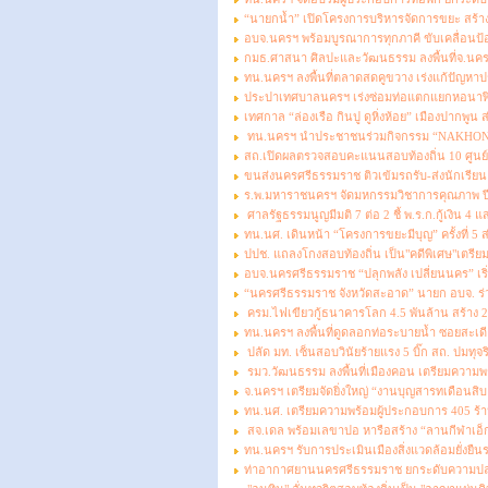
“นายกน้ำ” เปิดโครงการบริหารจัดการขยะ สร้า
อบจ.นครฯ พร้อมบูรณาการทุกภาคี ขับเคลื่อนป
กมธ.ศาสนา ศิลปะและวัฒนธรรม ลงพื้นที่จ.นคร
ทน.นครฯ ลงพื้นที่ตลาดสดคูขวาง เร่งแก้ปัญหาป
ประปาเทศบาลนครฯ เร่งซ่อมท่อแตกแยกหอนาฬิกา
เทศกาล “ล่องเรือ กินปู ดูหิ่งห้อย” เมืองปากพูน 
ทน.นครฯ นำประชาชนร่วมกิจกรรม “NAKHON S
สถ.เปิดผลตรวจสอบคะแนนสอบท้องถิ่น 10 ศูนย์ 
ขนส่งนครศรีธรรมราช ติวเข้มรถรับ-ส่งนักเรีย
ร.พ.มหาราชนครฯ จัดมหกรรมวิชาการคุณภาพ ปีง
ศาลรัฐธรรมนูญมีมติ 7 ต่อ 2 ชี้ พ.ร.ก.กู้เงิน 
ทน.นศ. เดินหน้า “โครงการขยะมีบุญ” ครั้งที่ 5
ปปช. แถลงโกงสอบท้องถิ่น เป็น"คดีพิเศษ"เตรียมฟ
อบจ.นครศรีธรรมราช “ปลุกพลัง เปลี่ยนนคร” เริ่
“นครศรีธรรมราช จังหวัดสะอาด” นายก อบจ. ร่วม
ครม.ไฟเขียวกู้ธนาคารโลก 4.5 พันล้าน สร้าง
ทน.นครฯ ลงพื้นที่ดูดลอกท่อระบายน้ำ ซอยสะเดี
ปลัด มท. เซ็นสอบวินัยร้ายแรง 5 บิ๊ก สถ. ปมทุจ
รมว.วัฒนธรรม ลงพื้นที่เมืองคอน เตรียมความ
จ.นครฯ เตรียมจัดยิ่งใหญ่ “งานบุญสารทเดือนสิ
ทน.นศ. เตรียมความพร้อมผู้ประกอบการ 405 ร้า
สจ.เดล พร้อมเลขาปอ หารือสร้าง “ลานกีฬาเอ็
ทน.นครฯ รับการประเมินเมืองสิ่งแวดล้อมยั่งยื
ท่าอากาศยานนครศรีธรรมราช ยกระดับความปลอ