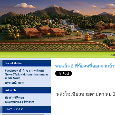
Ho
Social Media
พบแล้ว 2 พี่น้องหนีออกจากบ้
Facebook สำนักข่าวนครโพสต์
News&Talk Nakhonsithammarat
ม.วลัยลักษณ์
พยากรณ์อากาศ
link web
พลังโซเชียลช่วยตามหา พบ 2 พ
ห้องสมุดดิจิตอล
ค้นหาหมายเลขโทรศัพท์
บอกรับข่าวสาร