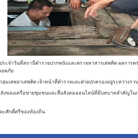
กประจำวันที่สถานีตำรวจปากพนังและตรวจหาสารเสพติด ผลการตรวจไ
ลอดภัย
บการมั่วสุมเสพยาเสพติด เจ้าหน้าที่ตำรวจและฝ่ายปกครองอยู่ระห
ึงพลังของเครือข่ายชุมชนและสื่อสังคมออนไลน์ที่มีบทบาทสำคัญใน
ะศักดิ์ศรีของท้องถิ่น