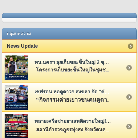
กลุ่มบทความ
News Update
ทน.นครฯ ลุยเก็บขยะชิ้นใหญ่ 2 ชุมชน พร้อมกำจัดผักตบชวา เดินหน้าสร้างเมืองสะอาดอย่างต่อเนื่อง
โครงการเก็บขยะชิ้นใหญ่ในชุมชนเพชรจริกและชุมชนพระเวียง
เชฟรอน หอดูดาวฯ สงขลา จัด “ค่ายเยาวชนคนดูดาวเท้าติดทะเล” จุดประกายฝัน “นักดาราศาสตร์รุ่นเยาว์” ขับเคลื่อนสะเต็มศึกษาไทย
“กิจกรรมค่ายเยาวชนคนดูดาวเท้าติดทะเล ปีที่
ทลายเครือข่ายยาเสพติดรายใหญ่! ตำรวจทุ่งสงยึดยาบ้า 1.4 ล้านเม็ด พร้อมยาไอซ์และอาวุธสงคราม
สถานีตำรวจภูธรทุ่งสง จังหวัดนครศรีธรรมราช