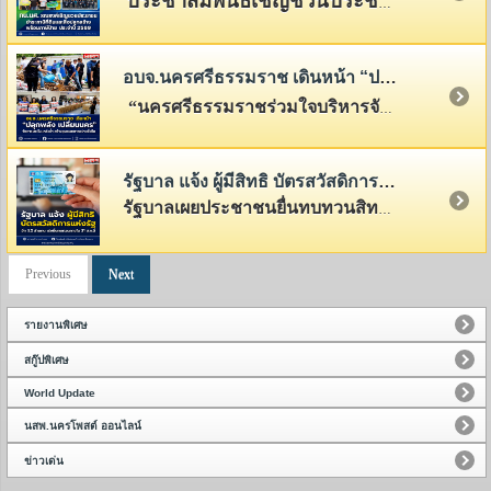
ประชาสัมพันธ์เชิญชวนประชาชนผู้มีหน้าที่เสียภาษีที่ดินและสิ่งปลูกสร้าง รวมทั้งภาษีป้าย ให้ดำเนินการชำระภาษีภายในระยะเวลาที่กฎหมายกำหนด
อบจ.นครศรีธรรมราช เดินหน้า “ปลุกพลัง เปลี่ยนนคร” จัดการขยะในแหล่งน้ำ สร้างชุมชนสะอาดอย่างยั่งยืน
“นครศรีธรรมราชร่วมใจบริหารจัดการขยะอย่างยั่งยืน (ปลุกพลัง เปลี่ยนนคร)”
รัฐบาล แจ้ง ผู้มีสิทธิ บัตรสวัสดิการแห่งรัฐ อีก 5.2 ล้านคน เร่งยื่นทบทวนภายใน 31 ส.ค.นี้
รัฐบาลเผยประชาชนยื่นทบทวนสิทธิบัตรสวัสดิการแห่งรัฐแล้วกว่า 4 ล้านคน เร่งผู้มีสิทธิอีก 5.2 ล้านคน ดำเนินการภายใน 31 ส.ค.นี้
Previous
Next
รายงานพิเศษ
สกู๊ปพิเศษ
World Update
นสพ.นครโพสต์ ออนไลน์
ข่าวเด่น