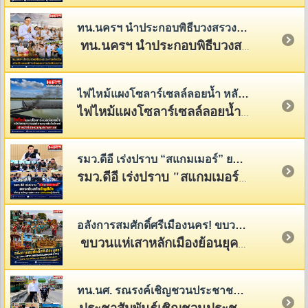
ทน.นครฯ นำประกอบพิธีบวงสรวงศาลหลักเมือง แสดงพลังแห่งความศรัทธาที่มีต่อศาลหลักเมือง สิ่งศักดิ์สิทธิ์คู่บ้านคู่เมืองของชาวนครฯ
ทน.นครฯ นำประกอบพิธีบวงสรวงศาลหลักเมือง เสริมสิริมงคลแก่บ้านเมืองและชาวนครศรีธรรมราช
ไฟไหม้แผงโซลาร์เซลล์ลอยน้ำ หลังโรงพยาบาลศูนย์การแพทย์วลัยลักษณ์ เจ้าหน้าที่เร่งควบคุมสถานการณ์
ไฟไหม้แผงโซลาร์เซลล์ลอยน้ำ หลัง รพ.ศูนย์การแพทย์วลัยลักษณ์ เจ้าหน้าที่เร่งควบคุมสถานการณ์
รมว.ดีอี เร่งปราบ “สแกมเมอร์” ยกระดับสกัดบัญชีม้า เร่งคืนเงินผู้เสียหาย
รมว.ดีอี เร่งปราบ "สแกมเมอร์" ยกระดับสกัดบัญชีม้า เร่งคืนเงินให้ผู้เสียหายและสร้างภูมิคุ้มกันให้ประชาชนจากภัยออนไลน์
อลังการสมศักดิ์ศรีเมืองนคร! ขบวนแห่เสาหลักเมืองย้อนยุคสุดยิ่งใหญ่ สืบสานศิลป์ ศรัทธา และอารยธรรมเมืองนคร
ขบวนแห่เสาหลักเมืองย้อนยุคอย่างยิ่งใหญ่ จาก
ทน.นศ. รณรงค์เชิญชวนประชาชนชำระภาษีที่ดินและสิ่งปลูกสร้าง พร้อมภาษีป้าย ประจำปี 2569