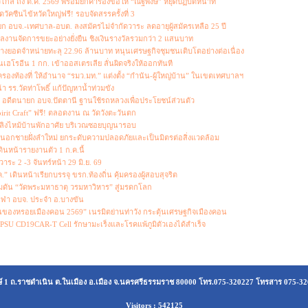
กล ถึง ต.ค. 2569 พร้อมยกคำร้องขอให้ “ณัฐพงษ์” หยุดปฏิบัติหน้าที่
ซีนไข้หวัดใหญ่ฟรี! รอบจัดสรรครั้งที่ 3
ยก อบจ.-เทศบาล-อบต. ลงสมัครไม่จำกัดวาระ ลดอายุผู้สมัครเหลือ 25 ปี
ลงานจัดการขยะอย่างยั่งยืน ชิงเงินรางวัลรวมกว่า 2 แสนบาท
งยอดจำหน่ายทะลุ 22.96 ล้านบาท หนุนเศรษฐกิจชุมชนเติบโตอย่างต่อเนื่อง
ฮโรอีน 1 กก. เข้าออสเตรเลีย ลั่นผิดจริงให้ออกทันที
องท้องที่ ให้อำนาจ “รมว.มท.” แต่งตั้ง “กำนัน-ผู้ใหญ่บ้าน” ในเขตเทศบาลฯ
 รร.วัดท่าโพธิ์ แก้ปัญหาน้ำท่วมขัง
รี” อดีตนายก อบจ.ปัตตานี ฐานใช้รถหลวงเพื่อประโยชน์ส่วนตัว
rit Craft” ฟรี! ตลอดงาน ณ วัดวังตะวันตก
เพลิงไหม้บ้านพักอาศัย บริเวณซอยบุญนารอบ
นอกชายฝั่งลำใหม่ ยกระดับความปลอดภัยและเป็นมิตรต่อสิ่งแวดล้อม
ินหน้ารายงานตัว 1 ก.ค.นี้
าระ 2 -3 จันทร์หน้า 29 มิ.ย. 69
 เดินหน้าเรียกบรรจุ ขรก.ท้องถิ่น คุ้มครองผู้สอบสุจริต
มดัน “วัดพระมหาธาตุ วรมหาวิหาร” สู่มรดกโลก
กีฬา อบจ. ประจำ อ.บางขัน
ของหรอยเมืองคอน 2569” เนรมิตย่านท่าวัง กระตุ้นเศรษฐกิจเมืองคอน
 PSU CD19CAR-T Cell รักษามะเร็งและโรคแพ้ภูมิตัวเองได้สำเร็จ
กษ์ 1 ถ.ราชดำเนิน ต.ในเมือง อ.เมือง จ.นครศรีธรรมราช 80000 โทร.075-320227 โทรสาร 075-3
Visitors : 542125