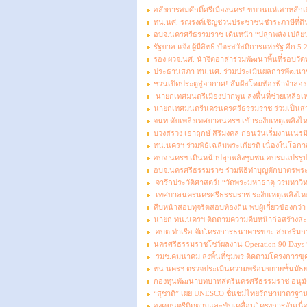
อลังการสมศักดิ์ศรีเมืองนคร! ขบวนแห่เสาหลักเ
ทน.นศ. รณรงค์เชิญชวนประชาชนชำระภาษีที่ดินแ
อบจ.นครศรีธรรมราช เดินหน้า “ปลุกพลัง เปลี่ย
รัฐบาล แจ้ง ผู้มีสิทธิ บัตรสวัสดิการแห่งรัฐ อีก 
รอง ผวจ.นศ. นำจิตอาสาร่วมพัฒนาพื้นที่รอบวัดพ
ประธานสภา ทน.นศ. ร่วมประเมินผลการพัฒนาชุม
ชวนเปิดประตูสู่อวกาศ! สัมผัสโดมท้องฟ้าจำลอง
นายกเทศมนตรีเมืองปากพูน ลงพื้นที่ช่วยเหลือ
นายกเทศมนตรีนครนครศรีธรรมราช ร่วมเป็นส่วนหน
จนท.ดับเพลิงเทศบาลนครฯ เข้าระงับเหตุเพลิงไหม้บ
บวงสรวง เอาฤกษ์ สิริมงคล ก่อนวันเริ่มงานเนรมิต
ทน.นครฯ ร่วมพิธีเฉลิมพระเกียรติ เนื่องในโอ
อบจ.นครฯ เดินหน้าปลุกพลังชุมชน อบรมแปรรูปวัสด
อบจ.นครศรีธรรมราช ร่วมพิธีทำบุญตักบาตรพระ
จารึกประวัติศาสตร์! “วัดพระมหาธาตุ วรมหาว
เทศบาลนครนครศรีธรรมราช ระงับเหตุเพลิงไห
คืบหน้าสอบทุจริตสอบท้องถิ่น พบผู้เกี่ยวข้องกว
นายก ทน.นครฯ ติดตามความคืบหน้าก่อสร้างส
อบต.ท่าเรือ จัดโครงการธนาคารขยะ ส่งเสริมก
นครศรีธรรมราชโชว์ผลงาน Operation 90 Days ทล
รมช.คมนาคม ลงพื้นที่ชุมพร ติดตามโครงการขุดล
ทน.นครฯ ตรวจประเมินความพร้อมขยายชั้นมัธย
กองทุนพัฒนาบทบาทสตรีนครศรีธรรมราช อนุมัต
“สุชาติ” เผย UNESCO ชื่นชมไทยรักษามาตรฐานม
องคมนตรีติดตามและขับเคลื่อนโครงการอันเนื่อ