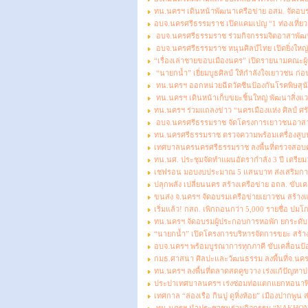
ทน.นครฯ เดินหน้าพัฒนาเครือข่าย อสม. จัดอบ
อบจ.นครศรีธรรมราช เปิดแคมเปญ “1 ท่องเที่ยว 1
อบจ.นครศรีธรรมราช ร่วมกิจกรรมจิตอาสาพัฒ
อบจ.นครศรีธรรมราช หนุนศิลป์ไทย เปิดยิ่งใหญ่ 
“เรื่องเล่าชายขอบเมืองนคร” เปิดรายนามคณะผู
“นายกน้ำ” เยี่ยมบูธศิลป์ ให้กำลังใจเยาวชน ก่อ
ทน.นครฯ ออกหน่วยฉีดวัคซีนป้องกันโรคพิษสุนัขบ้า
ทน.นครฯ เดินหน้าเก็บขยะชิ้นใหญ่ พัฒนาสิ่งแว
ทน.นครฯ ร่วมแถลงข่าว “นครเมืองแห่ง ศิลป์ ศ
อบจ.นครศรีธรรมราช จัดโครงการเยาวชนอาสาป้
ทน.นครศรีธรรมราช ตรวจความพร้อมเครื่องสูบน้
เทศบาลนครนครศรีธรรมราช ลงพื้นที่ตรวจสอบ
ทน.นศ. ประชุมจัดทำแผนอัตรากำลัง 3 ปี เตร
เชฟรอน มอบงบประมาณ 5 แสนบาท ส่งเสริมการท่
ปลุกพลัง เปลี่ยนนคร สร้างเครือข่าย อถล. ขับเค
ขนส่ง จ.นครฯ จัดอบรมเครือข่ายเยาวชน สร้างแ
เริ่มแล้ว! กสถ. เพิกถอนกว่า 5,000 รายชื่อ ปมโกง
ทน.นครฯ จัดอบรมผู้ประกอบการหอพัก ยกระดับค
“นายกน้ำ” เปิดโครงการบริหารจัดการขยะ สร้า
อบจ.นครฯ พร้อมบูรณาการทุกภาคี ขับเคลื่อนป
กมธ.ศาสนา ศิลปะและวัฒนธรรม ลงพื้นที่จ.นคร
ทน.นครฯ ลงพื้นที่ตลาดสดคูขวาง เร่งแก้ปัญหาป
ประปาเทศบาลนครฯ เร่งซ่อมท่อแตกแยกหอนาฬิกา
เทศกาล “ล่องเรือ กินปู ดูหิ่งห้อย” เมืองปากพูน 