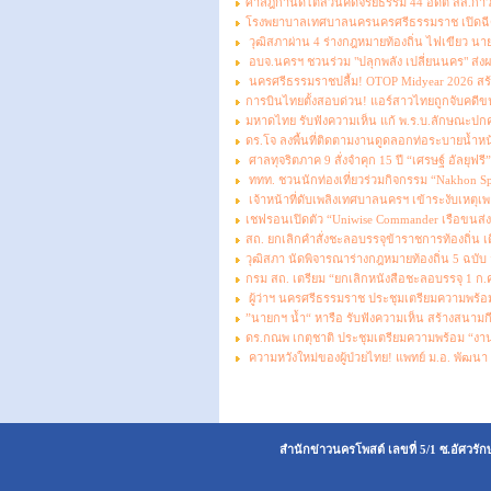
ศาลฎีกานัดไต่สวนคดีจริยธรรม 44 อดีต สส.ก้าวไ
โรงพยาบาลเทศบาลนครนครศรีธรรมราช เปิดฉีดวัค
วุฒิสภาผ่าน 4 ร่างกฎหมายท้องถิ่น ไฟเขียว นา
อบจ.นครฯ ชวนร่วม "ปลุกพลัง เปลี่ยนนคร" ส่งผ
นครศรีธรรมราชปลื้ม! OTOP Midyear 2026 สร้า
การบินไทยตั้งสอบด่วน! แอร์สาวไทยถูกจับคดีขนเ
มหาดไทย รับฟังความเห็น แก้ พ.ร.บ.ลักษณะปกคร
ดร.โจ ลงพื้นที่ติดตามงานดูดลอกท่อระบายน้ำหน้า
ศาลทุจริตภาค 9 สั่งจำคุก 15 ปี “เศรษฐ์ อัลยุฟ
ททท. ชวนนักท่องเที่ยวร่วมกิจกรรม “Nakhon Spi
เจ้าหน้าที่ดับเพลิงเทศบาลนครฯ เข้าระงับเหตุ
เชฟรอนเปิดตัว “Uniwise Commander เรือขนส่ง
สถ. ยกเลิกคำสั่งชะลอบรรจุข้าราชการท้องถิ่น เด
วุฒิสภา นัดพิจารณาร่างกฎหมายท้องถิ่น 5 ฉบับ ว
กรม สถ. เตรียม “ยกเลิกหนังสือชะลอบรรจุ 1 ก.ค.”
ผู้ว่าฯ นครศรีธรรมราช ประชุมเตรียมความพร้อ
”นายกฯ น้ำ“ หารือ รับฟังความเห็น สร้างสนาม
ดร.กณพ เกตุชาติ ประชุมเตรียมความพร้อม “งาน
ความหวังใหม่ของผู้ป่วยไทย! แพทย์ ม.อ. พัฒนา
สำนักข่าวนครโพสต์ เลขที่ 5/1 ซ.อัศวรั