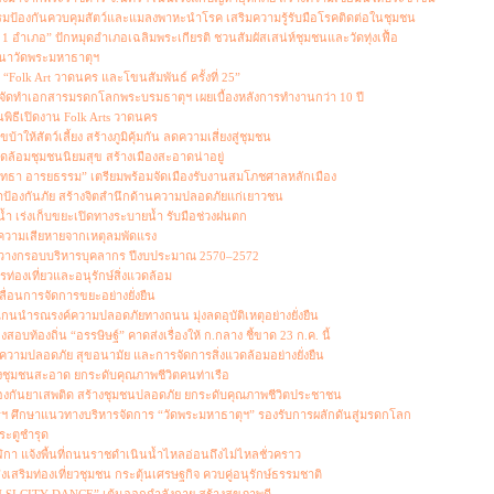
รมป้องกันควบคุมสัตว์และแมลงพาหะนำโรค เสริมความรู้รับมือโรคติดต่อในชุมชน
 อำเภอ” ปักหมุดอำเภอเฉลิมพระเกียรติ ชวนสัมผัสเสน่ห์ชุมชนและวัดทุ่งเฟื้อ
นาวัดพระมหาธาตุฯ
“Folk Art วาดนคร และโขนสัมพันธ์ ครั้งที่ 25”
้จัดทำเอกสารมรดกโลกพระบรมธาตุฯ เผยเบื้องหลังการทำงานกว่า 10 ปี
นพิธีเปิดงาน Folk Arts วาดนคร
ให้สัตว์เลี้ยง สร้างภูมิคุ้มกัน ลดความเสี่ยงสู่ชุมชน
ดล้อมชุมชนนิยมสุข สร้างเมืองสะอาดน่าอยู่
รัทธา อารยธรรม” เตรียมพร้อมจัดเมืองรับงานสมโภชศาลหลักเมือง
องกันภัย สร้างจิตสำนึกด้านความปลอดภัยแก่เยาวชน
ำ เร่งเก็บขยะเปิดทางระบายน้ำ รับมือช่วงฝนตก
ความเสียหายจากเหตุลมพัดแรง
ียมวางกรอบบริหารบุคลากร ปีงบประมาณ 2570–2572
องเที่ยวและอนุรักษ์สิ่งแวดล้อม
ลื่อนการจัดการขยะอย่างยั่งยืน
กนนำรณรงค์ความปลอดภัยทางถนน มุ่งลดอุบัติเหตุอย่างยั่งยืน
สอบท้องถิ่น “อรรษิษฐ์” คาดส่งเรื่องให้ ก.กลาง ชี้ขาด 23 ก.ค. นี้
วามปลอดภัย สุขอนามัย และการจัดการสิ่งแวดล้อมอย่างยั่งยืน
งชุมชนสะอาด ยกระดับคุณภาพชีวิตคนท่าเรือ
้องกันยาเสพติด สร้างชุมชนปลอดภัย ยกระดับคุณภาพชีวิตประชาชน
ฯ ศึกษาแนวทางบริหารจัดการ “วัดพระมหาธาตุฯ” รองรับการผลักดันสู่มรดกโลก
ระตูชำรุด
 แจ้งพื้นที่ถนนราชดำเนินน้ำไหลอ่อนถึงไม่ไหลชั่วคราว
ส่งเสริมท่องเที่ยวชุมชน กระตุ้นเศรษฐกิจ ควบคู่อนุรักษ์ธรรมชาติ