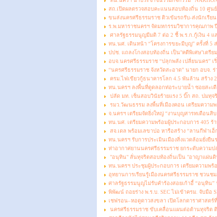
ทน.นครฯ นำประชาชนร่วมกิจกรรม “NAKHON S
สถ.เปิดผลตรวจสอบคะแนนสอบท้องถิ่น 10 ศูนย์ 
ขนส่งนครศรีธรรมราช ติวเข้มรถรับ-ส่งนักเรีย
ร.พ.มหาราชนครฯ จัดมหกรรมวิชาการคุณภาพ ปีง
ศาลรัฐธรรมนูญมีมติ 7 ต่อ 2 ชี้ พ.ร.ก.กู้เงิน 
ทน.นศ. เดินหน้า “โครงการขยะมีบุญ” ครั้งที่ 5
ปปช. แถลงโกงสอบท้องถิ่น เป็น"คดีพิเศษ"เตรียมฟ
อบจ.นครศรีธรรมราช “ปลุกพลัง เปลี่ยนนคร” เริ่
“นครศรีธรรมราช จังหวัดสะอาด” นายก อบจ. ร่วม
ครม.ไฟเขียวกู้ธนาคารโลก 4.5 พันล้าน สร้าง
ทน.นครฯ ลงพื้นที่ดูดลอกท่อระบายน้ำ ซอยสะเดี
ปลัด มท. เซ็นสอบวินัยร้ายแรง 5 บิ๊ก สถ. ปมทุจ
รมว.วัฒนธรรม ลงพื้นที่เมืองคอน เตรียมความ
จ.นครฯ เตรียมจัดยิ่งใหญ่ “งานบุญสารทเดือนสิ
ทน.นศ. เตรียมความพร้อมผู้ประกอบการ 405 ร้า
สจ.เดล พร้อมเลขาปอ หารือสร้าง “ลานกีฬาเอ็
ทน.นครฯ รับการประเมินเมืองสิ่งแวดล้อมยั่งยื
ท่าอากาศยานนครศรีธรรมราช ยกระดับความปลอ
"อนุทิน" ลั่นทุจริตสอบท้องถิ่นเป็น "อาญาแผ่นด
ทน.นครฯ ประชุมผู้ประกอบการ เตรียมความพร้อ
อุทยานการเรียนรู้เมืองนครศรีธรรมราช ชวนชมภ
ศาลรัฐธรรมนูญไม่รับคำร้องสอยเก้าอี้ “อนุทิน”
พิพัฒน์ ถอยร่าง พ.ร.บ. SEC ไม่เข้าครม. จับมื
เชฟรอน–หอดูดาวสงขลา เปิดโลกดาราศาสตร์ที่เ
นครศรีธรรมราช ขับเคลื่อนแผนต่อต้านทุจริต 