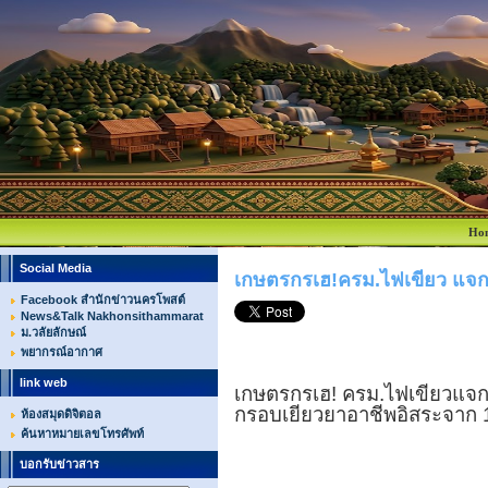
Ho
Social Media
เกษตรกรเฮ!ครม.ไฟเขียว แจก
Facebook สำนักข่าวนครโพสต์
News&Talk Nakhonsithammarat
ม.วลัยลักษณ์
พยากรณ์อากาศ
link web
เกษตรกรเฮ! ครม.ไฟเขียวแจกเ
กรอบเยียวยาอาชีพอิสระจาก 1
ห้องสมุดดิจิตอล
ค้นหาหมายเลขโทรศัพท์
บอกรับข่าวสาร