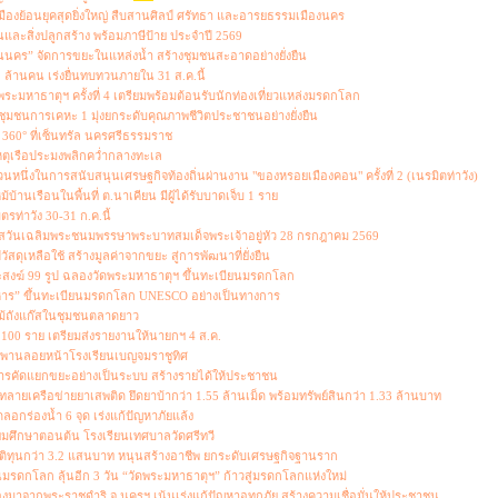
มืองย้อนยุคสุดยิ่งใหญ่ สืบสานศิลป์ ศรัทธา และอารยธรรมเมืองนคร
ละสิ่งปลูกสร้าง พร้อมภาษีป้าย ประจำปี 2569
นนคร” จัดการขยะในแหล่งน้ำ สร้างชุมชนสะอาดอย่างยั่งยืน
5.2 ล้านคน เร่งยื่นทบทวนภายใน 31 ส.ค.นี้
ระมหาธาตุฯ ครั้งที่ 4 เตรียมพร้อมต้อนรับนักท่องเที่ยวแหล่งมรดกโลก
ชนการเคหะ 1 มุ่งยกระดับคุณภาพชีวิตประชาชนอย่างยั่งยืน
 360° ที่เซ็นทรัล นครศรีธรรมราช
เหตุเรือประมงพลิกคว่ำกลางทะเล
ึ่งในการสนับสนุนเศรษฐกิจท้องถิ่นผ่านงาน "ของหรอยเมืองคอน" ครั้งที่ 2 (เนรมิตท่าวัง)
้านเรือนในพื้นที่ ต.นาเคียน มีผู้ได้รับบาดเจ็บ 1 ราย
รท่าวัง 30-31 ก.ค.นี้
กาสวันเฉลิมพระชนมพรรษาพระบาทสมเด็จพระเจ้าอยู่หัว 28 กรกฎาคม 2569
ุเหลือใช้ สร้างมูลค่าจากขยะ สู่การพัฒนาที่ยั่งยืน
สงฆ์ 99 รูป ฉลองวัดพระมหาธาตุฯ ขึ้นทะเบียนมรดกโลก
ิหาร” ขึ้นทะเบียนมรดกโลก UNESCO อย่างเป็นทางการ
ม้ถังแก๊สในชุมชนตลาดยาว
่า 100 ราย เตรียมส่งรายงานให้นายกฯ 4 ส.ค.
ะพานลอยหน้าโรงเรียนเบญจมราชูทิศ
ารคัดแยกขยะอย่างเป็นระบบ สร้างรายได้ให้ประชาชน
ายเครือข่ายยาเสพติด ยึดยาบ้ากว่า 1.55 ล้านเม็ด พร้อมทรัพย์สินกว่า 1.33 ล้านบาท
อกร่องน้ำ 6 จุด เร่งแก้ปัญหาภัยแล้ง
มศึกษาตอนต้น โรงเรียนเทศบาลวัดศรีทวี
ิทุนกว่า 3.2 แสนบาท หนุนสร้างอาชีพ ยกระดับเศรษฐกิจฐานราก
รดกโลก ลุ้นอีก 3 วัน “วัดพระมหาธาตุฯ” ก้าวสู่มรดกโลกแห่งใหม่
งมาจากพระราชดำริ จ.นครฯ เน้นเร่งแก้ปัญหาอุทกภัย สร้างความเชื่อมั่นให้ประชาชน