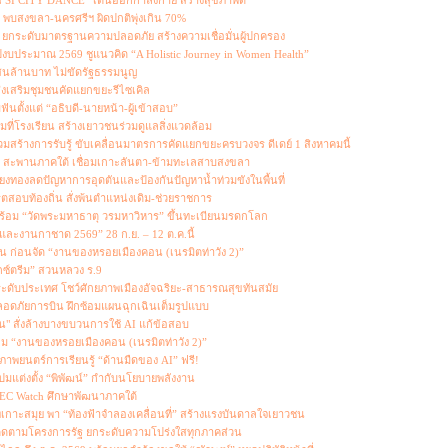
I CITY DANCE” เต้นออกกำลังกาย สร้างสุขภาพดี
พบสงขลา-นครศรีฯ ผิดปกติพุ่งเกิน 70%
น ยกระดับมาตรฐานความปลอดภัย สร้างความเชื่อมั่นผู้ปกครอง
บประมาณ 2569 ชูแนวคิด “A Holistic Journey in Women Health”
4 แสนล้านบาท ไม่ขัดรัฐธรรมนูญ
 ส่งเสริมชุมชนคัดแยกขยะรีไซเคิล
ันตั้งแต่ “อธิบดี-นายหน้า-ผู้เข้าสอบ”
มที่โรงเรียน สร้างเยาวชนร่วมดูแลสิ่งแวดล้อม
สร้างการรับรู้ ขับเคลื่อนมาตรการคัดแยกขยะครบวงจร ดีเดย์ 1 สิงหาคมนี้
 2 สะพานภาคใต้ เชื่อมเกาะลันตา-ข้ามทะเลสาบสงขลา
ยงทองลดปัญหาการอุดตันและป้องกันปัญหาน้ำท่วมขังในพื้นที่
ริตสอบท้องถิ่น สั่งพ้นตำแหน่งเดิม-ช่วยราชการ
พร้อม “วัดพระมหาธาตุ วรมหาวิหาร” ขึ้นทะเบียนมรดกโลก
บและงานกาชาด 2569” 28 ก.ย. – 12 ต.ค.นี้
น ก่อนจัด “งานของหรอยเมืองคอน (เนรมิตท่าวัง 2)”
กซ์ตรีม” สวนหลวง ร.9
นระดับประเทศ โชว์ศักยภาพเมืองอัจฉริยะ-สาธารณสุขทันสมัย
ดภัยการบิน ฝึกซ้อมแผนฉุกเฉินเต็มรูปแบบ
ิน" สั่งล้างบางขบวนการใช้ AI แก้ข้อสอบ
ม “งานของหรอยเมืองคอน (เนรมิตท่าวัง 2)”
าพยนตร์การเรียนรู้ “ด้านมืดของ AI” ฟรี!
 ปมแต่งตั้ง “พิพัฒน์” กำกับนโยบายพลังงาน
อ SEC Watch ศึกษาพัฒนาภาคใต้
กาะสมุย พา “ท้องฟ้าจำลองเคลื่อนที่” สร้างแรงบันดาลใจเยาวชน
ติดตามโครงการรัฐ ยกระดับความโปร่งใสทุกภาคส่วน