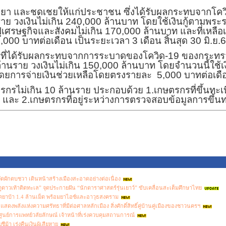
ยียวยา และชดเชยให้แก่ประชาชน ซึ่งได้รับผลกระทบจากโ
นราย วงเงินไม่เกิน 240,000 ล้านบาท โดยใช้เงินกู้ตามพร
ฟูเศรษฐกิจและสังคมไม่เกิน 170,000 ล้านบาท และที่เหลื
000 บาทต่อเดือน เป็นระยะเวลา 3 เดือน สิ้นสุด 30 มิ.ย.
ที่ได้รับผลกระทบจากการระบาดของโควิด-19 ของกระทรว
้านราย วงเงินไม่เกิน 150
,
000 ล้านบาท โดยจำนวนนี้ใช้เงิ
ยการจ่ายเงินช่วยเหลือโดยตรงรายละ
5
,
000 บาทต่อเดื
รกรไม่เกิน 10 ล้านราย ประกอบด้วย 1.เกษตรกรที่ขึ้นทะเ
 และ 2.เกษตรกรที่อยู่ระหว่างการตรวจสอบข้อมูลการขึ้นท
ดผักตบชวา เดินหน้าสร้างเมืองสะอาดอย่างต่อเนื่อง
าวเท้าติดทะเล” จุดประกายฝัน “นักดาราศาสตร์รุ่นเยาว์” ขับเคลื่อนสะเต็มศึกษาไทย
ึดยาบ้า 1.4 ล้านเม็ด พร้อมยาไอซ์และอาวุธสงคราม
พลังแห่งความศรัทธาที่มีต่อศาลหลักเมือง สิ่งศักดิ์สิทธิ์คู่บ้านคู่เมืองของชาวนครฯ
นย์การแพทย์วลัยลักษณ์ เจ้าหน้าที่เร่งควบคุมสถานการณ์
ม้า เร่งคืนเงินผู้เสียหาย