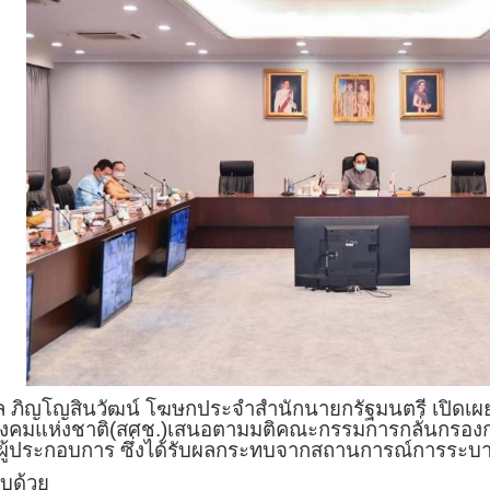
มล ภิญโญสินวัฒน์ โฆษกประจำสำนักนายกรัฐมนตรี เปิดเผย
มแห่งชาติ(สศช.)เสนอตามมติคณะกรรมการกลั่นกรองการใช้
้ประกอบการ ซึ่งได้รับผลกระทบจากสถานการณ์การระบาด
อบด้วย