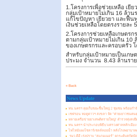
1.โครงการเพื่อช่วยเหลือ เ
กลุ่มเป้าหมายไม่เกิน 16 ล้า
แก้ไขปัญหา เยียวยา และฟื้น
เงินช่วยเหลือโดยตรงรายละ 5,
2.โครงการช่วยเหลือเกษตรกร
ตามกลุ่มเป้าหมายไม่เกิน 10 ล
ของเกษตรกรและครอบครัว โด
สำหรับกลุ่มเป้าหมายเป็นเกษต
ประมง จำนวน
8.43 ล้านราย
« Back
News Update
ทน.นครฯ ลุยเก็บขยะชิ้นใหญ่ 2 ชุมชน พร้อมกำจั
เชฟรอน หอดูดาวฯ สงขลา จัด “ค่ายเยาวชนคนดูด
ทลายเครือข่ายยาเสพติดรายใหญ่! ตำรวจทุ่งสงย
ทน.นครฯ นำประกอบพิธีบวงสรวงศาลหลักเมือง แสดง
ไฟไหม้แผงโซลาร์เซลล์ลอยน้ำ หลังโรงพยาบาลศู
รมว.ดีอี เร่งปราบ “สแกมเมอร์” ยกระดับสกัดบัญชี