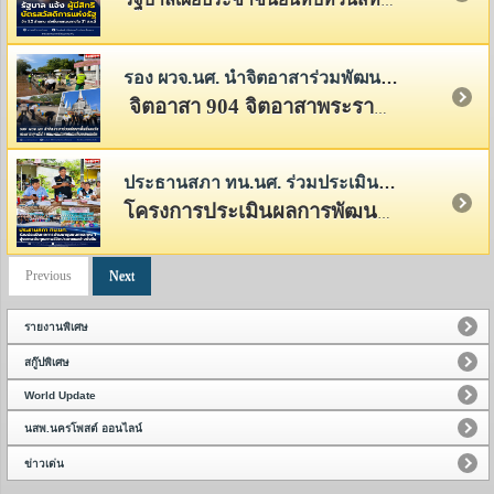
รัฐบาลเผยประชาชนยื่นทบทวนสิทธิบัตรสวัสดิการแห่งรัฐแล้วกว่า 4 ล้านคน เร่งผู้มีสิทธิอีก 5.2 ล้านคน ดำเนินการภายใน 31 ส.ค.นี้
รอง ผวจ.นศ. นำจิตอาสาร่วมพัฒนาพื้นที่รอบวัดพระมหาธาตุฯ ครั้งที่ 4 เตรียมพร้อมต้อนรับนักท่องเที่ยวแหล่งมรดกโลก
จิตอาสา 904 จิตอาสาพระราชทานภาคประชาชน และภาคีเครือข่ายจากเทศบาลนครนครศรีธรรมราช ร่วมกิจกรรมทำความสะอาด เก็บขยะ และฉีดล้างพื้นที่ภายในบริเวณ
ประธานสภา ทน.นศ. ร่วมประเมินผลการพัฒนาชุมชนการเคหะ 1 มุ่งยกระดับคุณภาพชีวิตประชาชนอย่างยั่งยืน
โครงการประเมินผลการพัฒนาชุมชนการเคหะ 1 ตามกรอบการประเมิน 4 มิติ ภายใต้โครงการพัฒนาชุมชนในด้านต่าง ๆ เพื่อส่งเสริมและยกระดับการพัฒนาชุมชนอย่างเป็นระบบ
Previous
Next
รายงานพิเศษ
สกู๊ปพิเศษ
World Update
นสพ.นครโพสต์ ออนไลน์
ข่าวเด่น