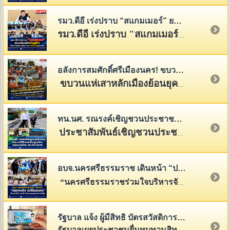
รมว.ดีอี เร่งปราบ “สแกมเมอร์” ยกระดับสกัดบัญชีม้า เร่งคืนเงินผู้เสียหาย
รมว.ดีอี เร่งปราบ "สแกมเมอร์" ยกระดับสกัดบัญชีม้า เร่งคืนเงินให้ผู้เสียหายและสร้างภูมิคุ้มกันให้ประชาชนจากภัยออนไลน์
อลังการสมศักดิ์ศรีเมืองนคร! ขบวนแห่เสาหลักเมืองย้อนยุคสุดยิ่งใหญ่ สืบสานศิลป์ ศรัทธา และอารยธรรมเมืองนคร
ขบวนแห่เสาหลักเมืองย้อนยุคอย่างยิ่งใหญ่ จาก
ทน.นศ. รณรงค์เชิญชวนประชาชนชำระภาษีที่ดินและสิ่งปลูกสร้าง พร้อมภาษีป้าย ประจำปี 2569
ประชาสัมพันธ์เชิญชวนประชาชนผู้มีหน้าที่เสียภาษีที่ดินและสิ่งปลูกสร้าง รวมทั้งภาษีป้าย ให้ดำเนินการชำระภาษีภายในระยะเวลาที่กฎหมายกำหนด
อบจ.นครศรีธรรมราช เดินหน้า “ปลุกพลัง เปลี่ยนนคร” จัดการขยะในแหล่งน้ำ สร้างชุมชนสะอาดอย่างยั่งยืน
“นครศรีธรรมราชร่วมใจบริหารจัดการขยะอย่างยั่งยืน (ปลุกพลัง เปลี่ยนนคร)”
รัฐบาล แจ้ง ผู้มีสิทธิ บัตรสวัสดิการแห่งรัฐ อีก 5.2 ล้านคน เร่งยื่นทบทวนภายใน 31 ส.ค.นี้