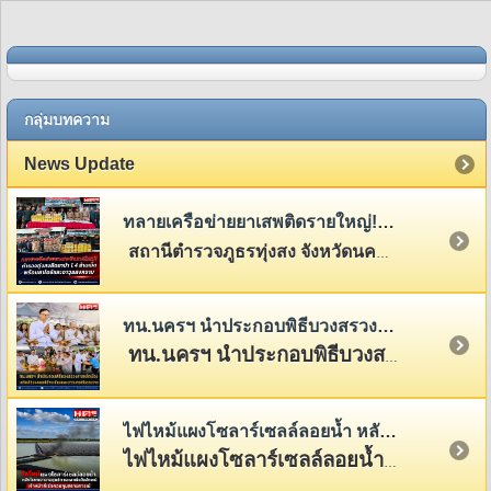
กลุ่มบทความ
News Update
ทลายเครือข่ายยาเสพติดรายใหญ่! ตำรวจทุ่งสงยึดยาบ้า 1.4 ล้านเม็ด พร้อมยาไอซ์และอาวุธสงคราม
สถานีตำรวจภูธรทุ่งสง จังหวัดนครศรีธรรมราช
ทน.นครฯ นำประกอบพิธีบวงสรวงศาลหลักเมือง แสดงพลังแห่งความศรัทธาที่มีต่อศาลหลักเมือง สิ่งศักดิ์สิทธิ์คู่บ้านคู่เมืองของชาวนครฯ
ทน.นครฯ นำประกอบพิธีบวงสรวงศาลหลักเมือง เสริมสิริมงคลแก่บ้านเมืองและชาวนครศรีธรรมราช
ไฟไหม้แผงโซลาร์เซลล์ลอยน้ำ หลังโรงพยาบาลศูนย์การแพทย์วลัยลักษณ์ เจ้าหน้าที่เร่งควบคุมสถานการณ์
ไฟไหม้แผงโซลาร์เซลล์ลอยน้ำ หลัง รพ.ศูนย์การแพทย์วลัยลักษณ์ เจ้าหน้าที่เร่งควบคุมสถานการณ์